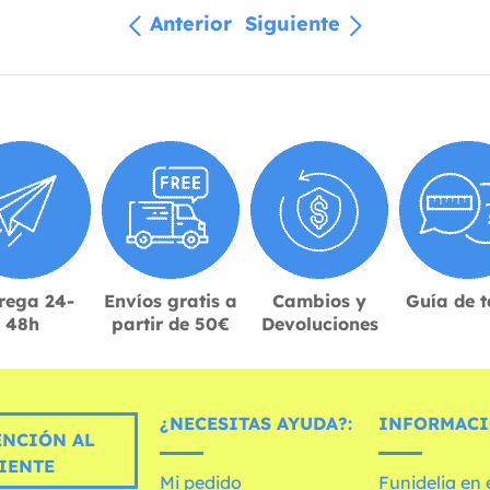
Anterior
Siguiente
rega 24-
Envíos gratis a
Cambios y
Guía de t
48h
partir de 50€
Devoluciones
¿NECESITAS AYUDA?:
INFORMACI
ENCIÓN AL
IENTE
Mi pedido
Funidelia en