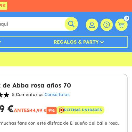
99€
0
REGALOS & PARTY
z de Abba rosa años 70
5 Comentarios
Consúltalas
9 €
ANTES
44,99 €
ÚLTIMAS UNIDADES
9%
uchas fans con este disfraz de El sueño del baile rosa.