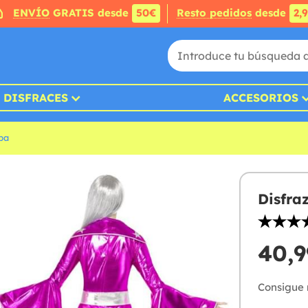
ENVÍO
GRATIS desde
50€
Resto pedidos
desde
2,
DISFRACES
ACCESORIOS
ba
Disfra
40,9
Consigue m