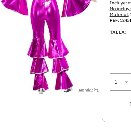
Incluye:
m
No incluye
Material:
1
REF: 1245
TALLA:
Ampliar