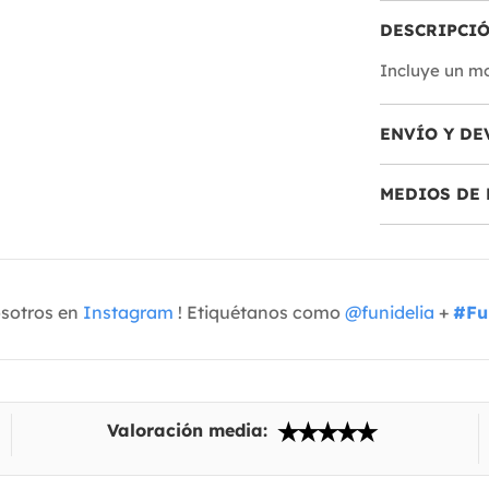
DESCRIPCI
Incluye un mo
ENVÍO Y DE
MEDIOS DE 
osotros en
Instagram
! Etiquétanos como
@funidelia
+
#Fu
Valoración media: