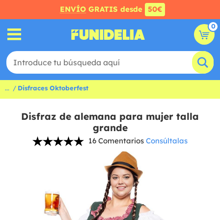
ENVÍO
GRATIS desde
50€
0
...
Disfraces Oktoberfest
Disfraz de alemana para mujer talla
grande
16 Comentarios
Consúltalas