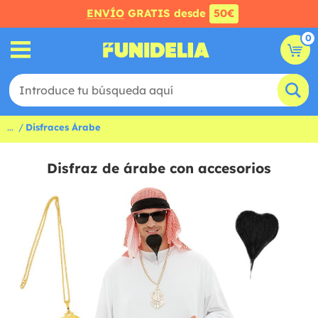
ENVÍO
GRATIS desde
50€
0
...
Disfraces Árabe
Disfraz de árabe con accesorios