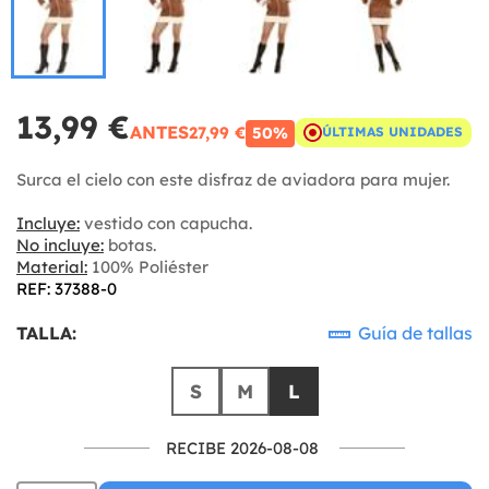
13,99 €
ANTES
27,99 €
50%
ÚLTIMAS UNIDADES
Surca el cielo con este disfraz de aviadora para mujer.
Incluye:
vestido con capucha.
No incluye:
botas.
Material:
100% Poliéster
REF: 37388-0
TALLA:
Guía de tallas
S
M
L
RECIBE 2026-08-08