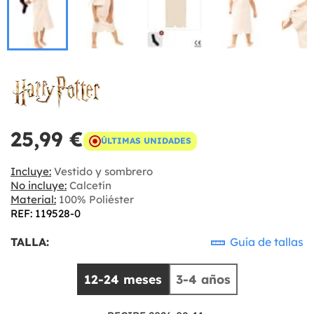
25,99 €
ÚLTIMAS UNIDADES
Incluye:
Vestido y sombrero
No incluye:
Calcetín
Material:
100% Poliéster
REF: 119528-0
TALLA:
Guía de tallas
12-24 meses
3-4 años