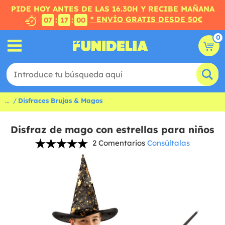
PIDE HOY ANTES DE LAS 16.30H Y RECIBE MAÑANA
* ENVÍO GRATIS DESDE 50€
:
:
07
16
59
0
...
Disfraces Brujas & Magos
Disfraz de mago con estrellas para niños
2 Comentarios
Consúltalas