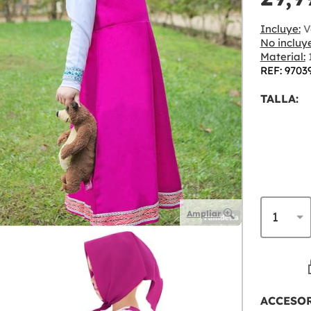
Incluye:
Ve
No incluye
Material:
1
REF: 9703
TALLA:
Ampliar
ACCESO