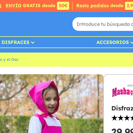
ENVÍO
GRATIS desde
50€
Resto pedidos
desde
2,
DISFRACES
ACCESORIOS
a y el Oso
Disfra
29,9