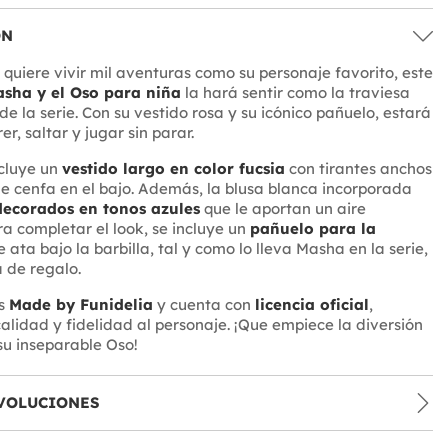
ÓN
 quiere vivir mil aventuras como su personaje favorito, este
asha y el Oso para niña
la hará sentir como la traviesa
de la serie. Con su vestido rosa y su icónico pañuelo, estará
er, saltar y jugar sin parar.
ncluye un
vestido largo en color fucsia
con tirantes anchos
de cenfa en el bajo. Además, la blusa blanca incorporada
ecorados en tonos azules
que le aportan un aire
ra completar el look, se incluye un
pañuelo para la
 ata bajo la barbilla, tal y como lo lleva Masha en la serie,
a de regalo.
es
Made by Funidelia
y cuenta con
licencia oficial
,
lidad y fidelidad al personaje. ¡Que empiece la diversión
u inseparable Oso!
VOLUCIONES