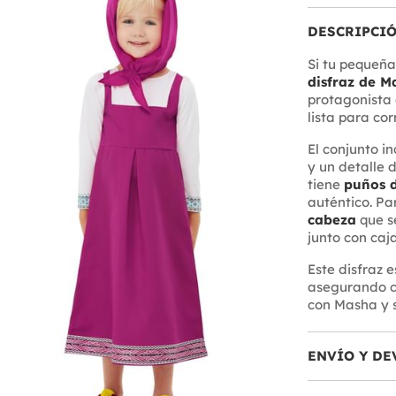
DESCRIPCI
Si tu pequeña
disfraz de M
protagonista 
lista para corr
El conjunto i
y un detalle 
tiene
puños d
auténtico. Pa
cabeza
que se
junto con caj
Este disfraz 
asegurando ca
con Masha y s
ENVÍO Y DE