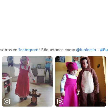
osotros en
Instagram
! Etiquétanos como
@funidelia
+
#Fu