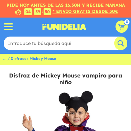
PIDE HOY ANTES DE LAS 16.30H Y RECIBE MAÑANA
* ENVÍO GRATIS DESDE 50€
:
:
04
59
50
0
...
Disfraces Mickey Mouse
Disfraz de Mickey Mouse vampiro para
niño