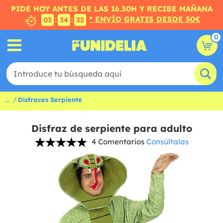
PIDE HOY ANTES DE LAS 16.30H Y RECIBE MAÑANA
* ENVÍO GRATIS DESDE 50€
:
:
03
34
31
0
...
Disfraces Serpiente
Disfraz de serpiente para adulto
4 Comentarios
Consúltalas