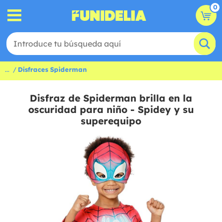
0
...
Disfraces Spiderman
Disfraz de Spiderman brilla en la
oscuridad para niño - Spidey y su
superequipo