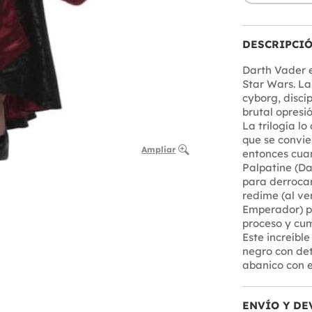
DESCRIPCI
Darth Vader es
Star Wars. La
cyborg, discí
brutal opresió
La trilogía l
que se convie
Ampliar
entonces cuan
Palpatine (Da
para derrocar
redime (al ve
Emperador) pa
proceso y cum
Este increíbl
negro con deta
abanico con e
ENVÍO Y DE