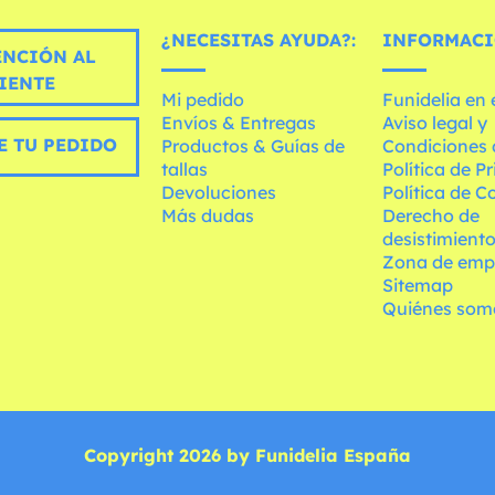
¿NECESITAS AYUDA?:
INFORMACI
ENCIÓN AL
IENTE
Mi pedido
Funidelia en
Envíos & Entregas
Aviso legal y
E TU PEDIDO
Productos & Guías de
Condiciones 
tallas
Política de P
Devoluciones
Política de C
Más dudas
Derecho de
desistimient
Zona de emp
Sitemap
Quiénes som
Copyright 2026 by Funidelia España