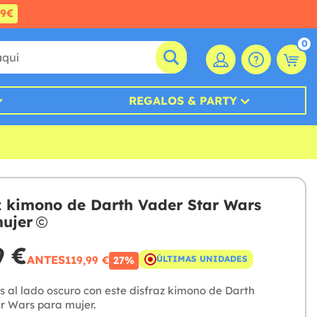
99€
0
REGALOS & PARTY
z kimono de Darth Vader Star Wars
ujer
9 €
ANTES
119,99 €
ÚLTIMAS UNIDADES
27%
s al lado oscuro con este disfraz kimono de Darth
r Wars para mujer.