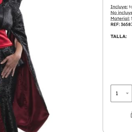
Incluye:
ta
No incluye
Material:
5
REF: 3658
TALLA: