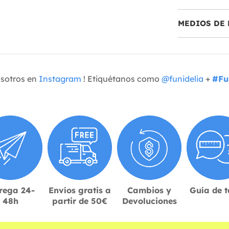
MEDIOS DE 
osotros en
Instagram
! Etiquétanos como
@funidelia
+
#Fu
rega 24-
Envíos gratis a
Cambios y
Guía de t
48h
partir de 50€
Devoluciones