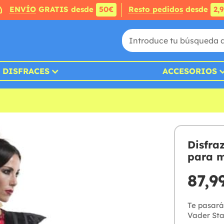
ENVÍO
GRATIS desde
50€
Resto pedidos
desde
2,
DISFRACES
ACCESORIOS
Disfra
para m
87,9
Te pasará
Vader Sta