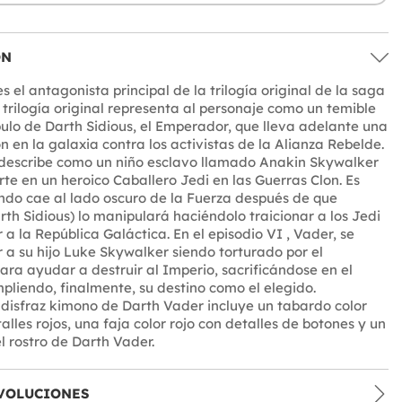
ÓN
 el antagonista principal de la trilogía original de la saga
 trilogía original representa al personaje como un temible
pulo de Darth Sidious, el Emperador, que lleva adelante una
n en la galaxia contra los activistas de la Alianza Rebelde.
o describe como un niño esclavo llamado Anakin Skywalker
rte en un heroico Caballero Jedi en las Guerras Clon. Es
do cae al lado oscuro de la Fuerza después de que
rth Sidious) lo manipulará haciéndolo traicionar a los Jedi
 a la República Galáctica. En el episodio VI , Vader, se
r a su hijo Luke Skywalker siendo torturado por el
ra ayudar a destruir al Imperio, sacrificándose en el
pliendo, finalmente, su destino como el elegido.
e disfraz kimono de Darth Vader incluye un tabardo color
lles rojos, una faja color rojo con detalles de botones y un
l rostro de Darth Vader.
VOLUCIONES