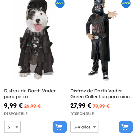
-63%
-65%
Disfraz de Darth Vader
Disfraz de Darth Vader
para perro
Green Collection para niño -
Star Wars
9,99 €
27,99 €
26,99 €
79,99 €
DISPONIBLE
DISPONIBLE