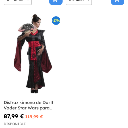
-27%
Disfraz kimono de Darth
Vader Star Wars para
mujer
87,99 €
119,99 €
DISPONIBLE