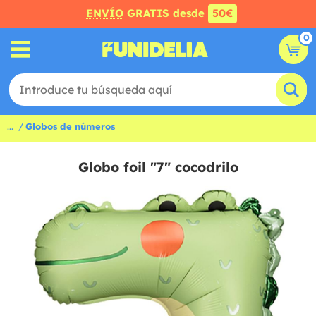
ENVÍO
GRATIS desde
50€
0
...
Globos de números
Globo foil "7" cocodrilo