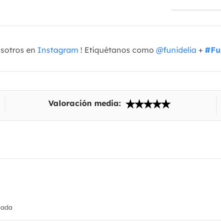
osotros en
Instagram
! Etiquétanos como
@funidelia
+
#Fu
Valoración media:
cada