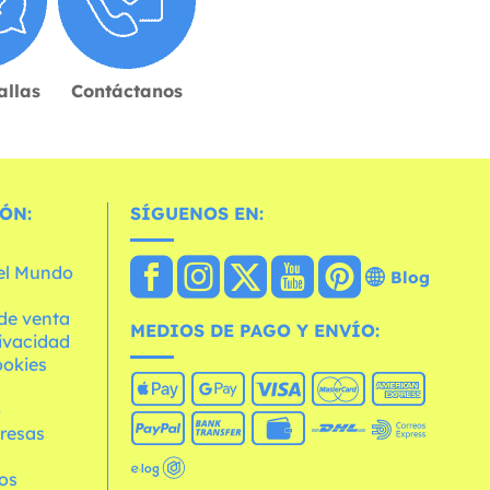
allas
Contáctanos
ÓN:
SÍGUENOS EN:
 el Mundo
Blog
de venta
MEDIOS DE PAGO Y ENVÍO:
rivacidad
ookies
o
resas
os