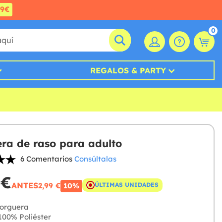
99€
0
REGALOS & PARTY
ra de raso para adulto
6 Comentarios
Consúltalas
 €
ANTES
2,99 €
ÚLTIMAS UNIDADES
10%
orguera
00% Poliéster