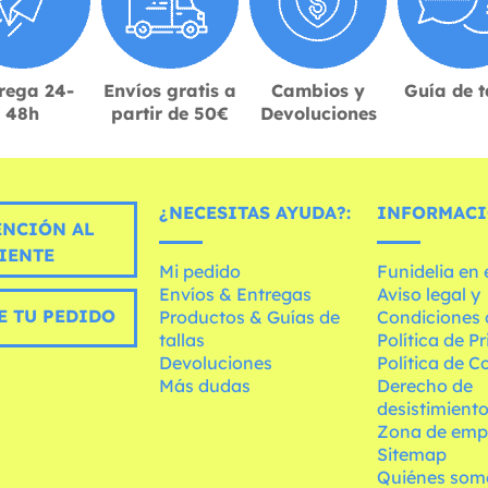
rega 24-
Envíos gratis a
Cambios y
Guía de t
48h
partir de 50€
Devoluciones
¿NECESITAS AYUDA?:
INFORMACI
ENCIÓN AL
IENTE
Mi pedido
Funidelia en
Envíos & Entregas
Aviso legal y
E TU PEDIDO
Productos & Guías de
Condiciones 
tallas
Política de P
Devoluciones
Política de C
Más dudas
Derecho de
desistimient
Zona de emp
Sitemap
Quiénes som