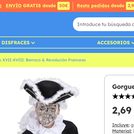
ENVÍO
GRATIS desde
50€
Resto pedidos
desde
2,
DISFRACES
ACCESORIOS
lo XVII-XVIII: Barroco & Revolución Francesa
Gorgue
2,69
Incluye:
g
Material:
1