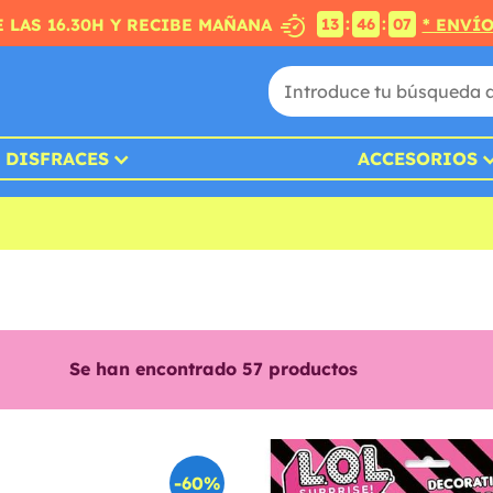
:
:
 LAS 16.30H Y RECIBE MAÑANA
* ENVÍ
13
46
05
DISFRACES
ACCESORIOS
Se han encontrado
57
productos
-60%