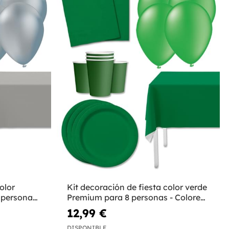
olor
Kit decoración de fiesta color verde
 personas
Premium para 8 personas - Colores
lisos
12,99 €
DISPONIBLE