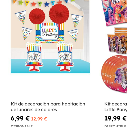
Kit de decoración para habitación
Kit decor
de lunares de colores
Little Pon
personas
6,99 €
19,99 €
12,99 €
DISPONIBLE
DISPONIBLE