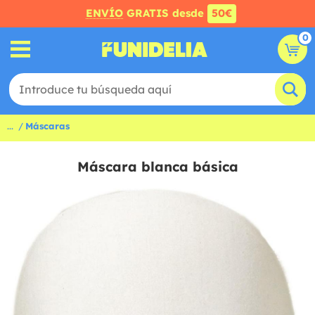
ENVÍO
GRATIS desde
50€
0
...
Máscaras
Máscara blanca básica