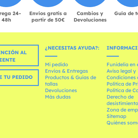
rega 24-
Envíos gratis a
Cambios y
Guía de t
48h
partir de 50€
Devoluciones
¿NECESITAS AYUDA?:
INFORMACI
ENCIÓN AL
IENTE
Mi pedido
Funidelia en
Envíos & Entregas
Aviso legal y
E TU PEDIDO
Productos & Guías de
Condiciones 
tallas
Política de P
Devoluciones
Política de C
Más dudas
Derecho de
desistimient
Zona de emp
Sitemap
Quiénes som