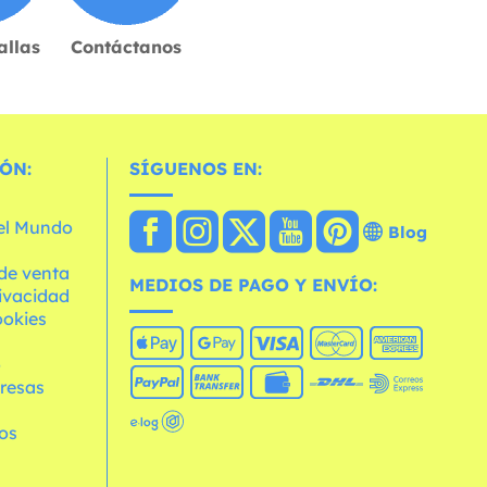
allas
Contáctanos
ÓN:
SÍGUENOS EN:
 el Mundo
Blog
de venta
MEDIOS DE PAGO Y ENVÍO:
rivacidad
ookies
o
resas
os