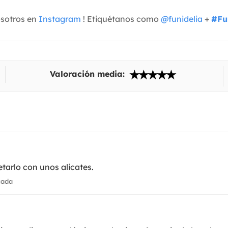
osotros en
Instagram
! Etiquétanos como
@funidelia
+
#Fu
Valoración media:
tarlo con unos alicates.
cada