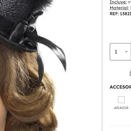
Incluye:
mi
Material:
1
REF: 1382
ACCESO
AÑADIR