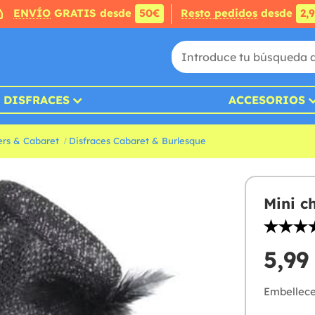
ENVÍO
GRATIS desde
50€
Resto pedidos
desde
2,
DISFRACES
ACCESORIOS
ers & Cabaret
Disfraces Cabaret & Burlesque
Mini c
5,99
Embellece