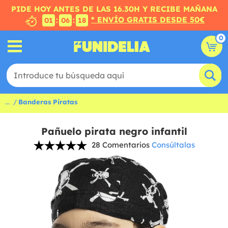
PIDE HOY ANTES DE LAS 16.30H Y RECIBE MAÑANA
* ENVÍO GRATIS DESDE 50€
:
:
01
06
17
0
...
Banderas Piratas
Pañuelo pirata negro infantil
28 Comentarios
Consúltalas