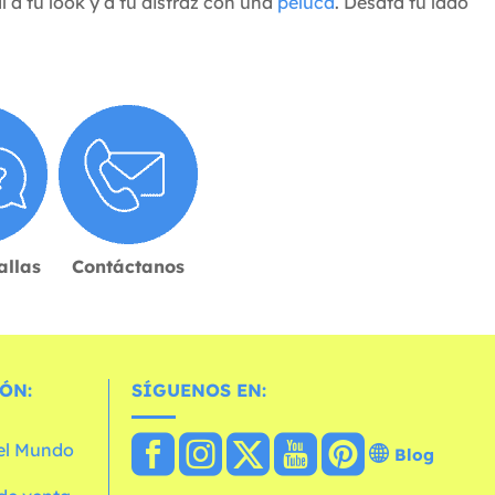
l a tu look y a tu disfraz con una
peluca
. Desata tu lado
allas
Contáctanos
ÓN:
SÍGUENOS EN:
 el Mundo
Blog