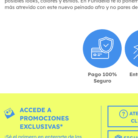
posibles looks, colores y estilos. En Funidelia te lo pone
más atrevido con este nuevo peinado afro y no pares de m
Pago 100%
Ent
Seguro
ACCEDE A
AT
PROMOCIONES
CL
EXCLUSIVAS*
¡Sé el primero en enterarte de las