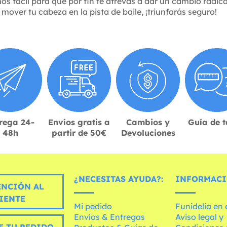
mos fácil para que por fin te atrevas a dar un cambio radica
over tu cabeza en la pista de baile, ¡triunfarás seguro!
rega 24-
Envíos gratis a
Cambios y
Guía de t
48h
partir de 50€
Devoluciones
¿NECESITAS AYUDA?:
INFORMACI
ENCIÓN AL
IENTE
Mi pedido
Funidelia en
Envíos & Entregas
Aviso legal y