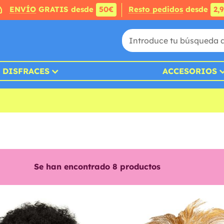
ENVÍO
GRATIS desde
50€
Resto pedidos
desde
2,
DISFRACES
ACCESORIOS
Se han encontrado
8
productos