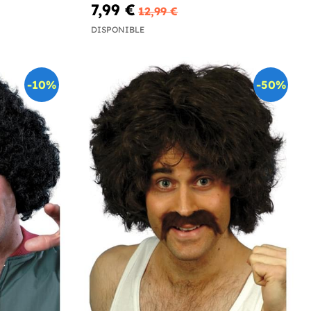
7,99 €
12,99 €
DISPONIBLE
-10%
-50%