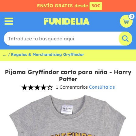
ENVÍO
GRATIS desde
50€
0
...
Regalos & Merchandising Gryffindor
Pijama Gryffindor corto para niña - Harry
Potter
1 Comentarios
Consúltalas