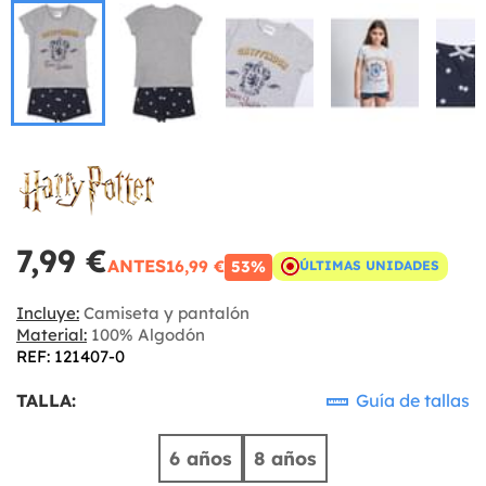
7,99 €
ANTES
16,99 €
53%
ÚLTIMAS UNIDADES
Incluye:
Camiseta y pantalón
Material:
100% Algodón
REF: 121407-0
TALLA:
Guía de tallas
6 años
8 años