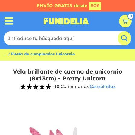
ENVÍO
GRATIS desde
50€
0
...
Fiesta de cumpleaños Unicornio
Vela brillante de cuerno de unicornio
(8x13cm) - Pretty Unicorn
10 Comentarios
Consúltalas