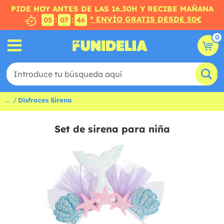
PIDE HOY ANTES DE LAS 16.30H Y RECIBE MAÑANA
* ENVÍO GRATIS DESDE 50€
:
:
05
07
45
0
...
Disfraces Sirena
Set de sirena para niña