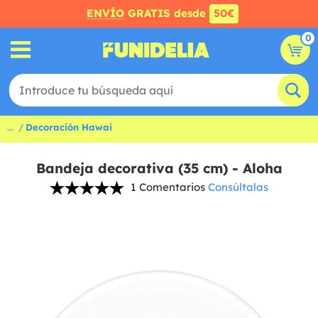
ENVÍO
GRATIS desde
50€
0
...
Decoración Hawai
Bandeja decorativa (35 cm) - Aloha
1 Comentarios
Consúltalas