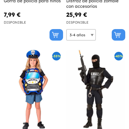
Gorra de policía para niños
Disfraz de policía zombie
con accesorios
7,99 €
25,99 €
DISPONIBLE
DISPONIBLE
-35%
-43%