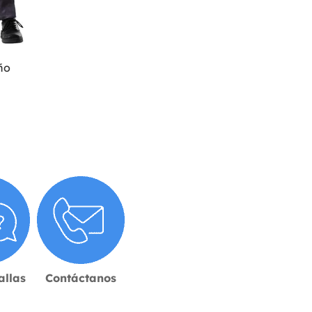
ño
allas
Contáctanos