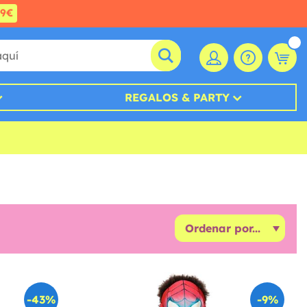
99€
REGALOS & PARTY
-43%
-9%