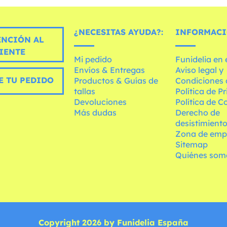
¿NECESITAS AYUDA?:
INFORMACI
ENCIÓN AL
IENTE
Mi pedido
Funidelia en
Envíos & Entregas
Aviso legal y
E TU PEDIDO
Productos & Guías de
Condiciones 
tallas
Política de P
Devoluciones
Política de C
Más dudas
Derecho de
desistimient
Zona de emp
Sitemap
Quiénes som
Copyright 2026 by Funidelia España