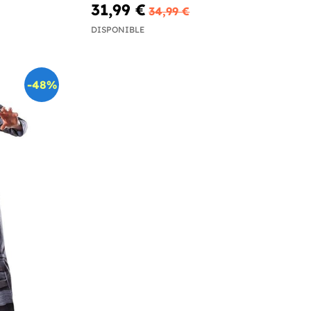
superequipo
31,99 €
34,99 €
DISPONIBLE
-48%