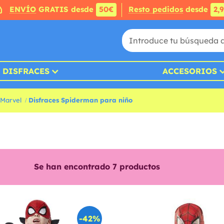
ENVÍO
GRATIS desde
50€
Resto pedidos
desde
2,
DISFRACES
ACCESORIOS
 Marvel
Disfraces Spiderman para niño
Se han encontrado
7
productos
-42%