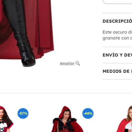
DESCRIPCI
Este oscuro d
granate con d
ENVÍO Y DE
Ampliar
MEDIOS DE 
-57%
-48%