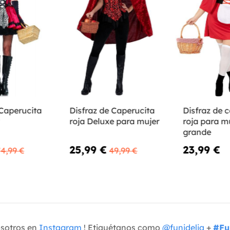
 Caperucita
Disfraz de Caperucita
Disfraz de 
roja Deluxe para mujer
roja para mu
grande
25,99 €
23,99 €
4,99 €
49,99 €
osotros en
Instagram
! Etiquétanos como
@funidelia
+
#Fu