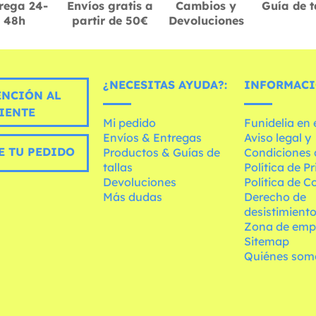
rega 24-
Envíos gratis a
Cambios y
Guía de t
48h
partir de 50€
Devoluciones
¿NECESITAS AYUDA?:
INFORMACI
ENCIÓN AL
IENTE
Mi pedido
Funidelia en
Envíos & Entregas
Aviso legal y
E TU PEDIDO
Productos & Guías de
Condiciones 
tallas
Política de P
Devoluciones
Política de C
Más dudas
Derecho de
desistimient
Zona de emp
Sitemap
Quiénes som