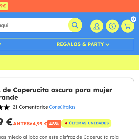
99€
0
REGALOS & PARTY
z de Caperucita oscura para mujer
grande
21 Comentarios
Consúltalas
9 €
ANTES
64,99 €
ÚLTIMAS UNIDADES
48%
gas miedo al lobo con este disfraz de Caperucita roja