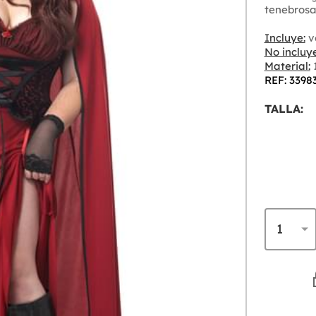
tenebrosa
Incluye:
v
No incluye
Material:
1
REF: 3398
TALLA: