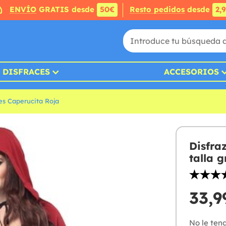
ENVÍO
GRATIS desde
50€
Resto pedidos
desde
2,
DISFRACES
ACCESORIOS
es Caperucita Roja
Disfra
talla 
33,9
No le ten