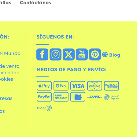
allas
Contáctanos
ÓN:
SÍGUENOS EN:
 el Mundo
Blog
de venta
MEDIOS DE PAGO Y ENVÍO:
rivacidad
ookies
o
resas
os