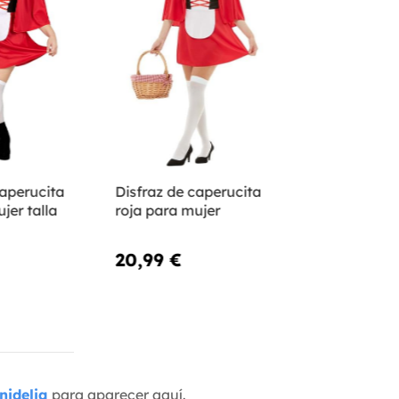
caperucita
Disfraz de caperucita
jer talla
roja para mujer
20,99 €
nidelia
para aparecer aquí.