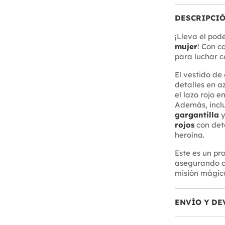
DESCRIPCI
¡Lleva el pod
mujer
! Con c
para luchar c
El vestido de
detalles en az
el lazo rojo e
Además, incl
gargantilla
y
rojos
con det
heroína.
Este es un p
asegurando ca
misión mágica
ENVÍO Y DE