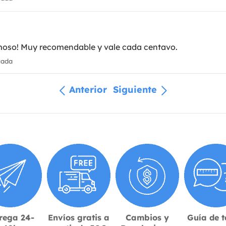
moso! Muy recomendable y vale cada centavo.
cada
Anterior
Siguiente
rega 24-
Envíos gratis a
Cambios y
Guía de t