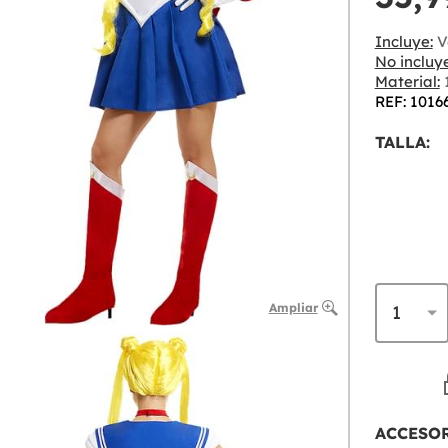
Incluye:
Ve
No incluye
Material:
1
REF: 1016
TALLA:
Ampliar
ACCESO