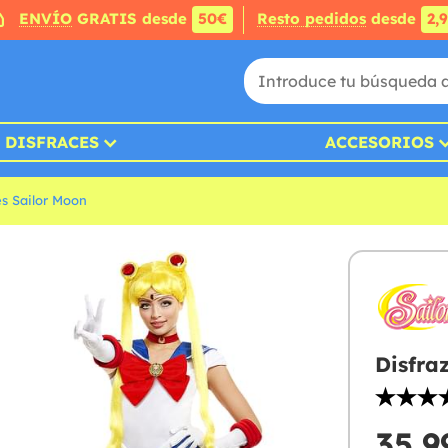
ENVÍO
GRATIS desde
50€
Resto pedidos
desde
2,
DISFRACES
ACCESORIOS
es Sailor Moon
Disfra
35,9