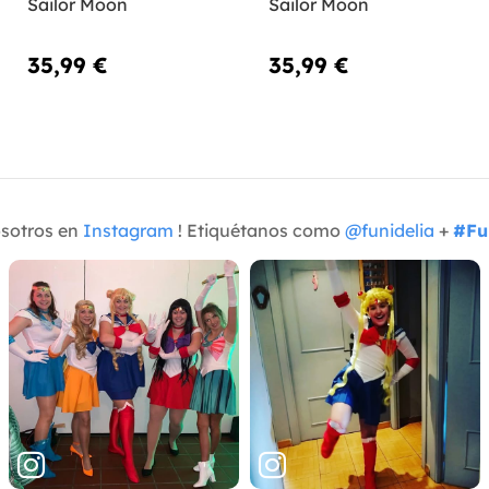
Sailor Moon
Sailor Moon
35,99 €
35,99 €
osotros en
Instagram
! Etiquétanos como
@funidelia
+
#Fu