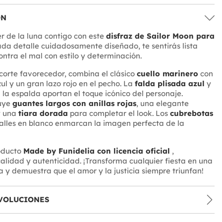
ÓN
er de la luna contigo con este
disfraz de Sailor Moon para
ada detalle cuidadosamente diseñado, te sentirás lista
ontra el mal con estilo y determinación.
 corte favorecedor, combina el clásico
cuello marinero
con
ul y un gran lazo rojo en el pecho. La
falda plisada azul
y
n la espalda aportan el toque icónico del personaje.
uye
guantes largos con anillas rojas
, una elegante
 una
tiara dorada
para completar el look. Los
cubrebotas
alles en blanco enmarcan la imagen perfecta de la
roducto
Made by Funidelia con licencia oficial
,
lidad y autenticidad. ¡Transforma cualquier fiesta en una
 y demuestra que el amor y la justicia siempre triunfan!
VOLUCIONES