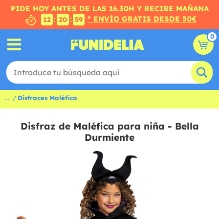
PIDE HOY ANTES DE LAS 16.30H Y RECIBE MAÑANA
* ENVÍO GRATIS DESDE 50€
:
:
12
20
58
0
...
Disfraces Maléfica
Disfraz de Maléfica para niña - Bella
Durmiente