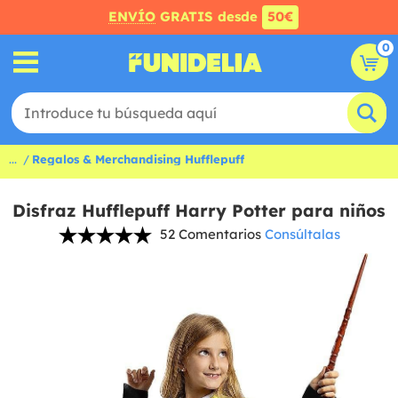
ENVÍO
GRATIS desde
50€
0
...
Regalos & Merchandising Hufflepuff
Disfraz Hufflepuff Harry Potter para niños
52 Comentarios
Consúltalas