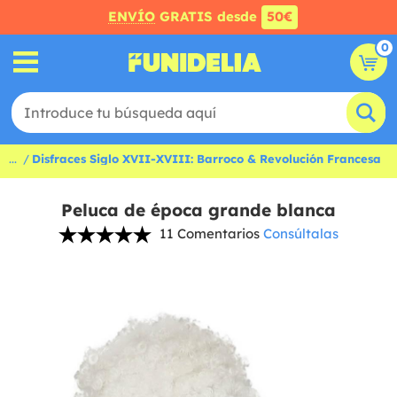
ENVÍO
GRATIS desde
50€
0
...
Disfraces Siglo XVII-XVIII: Barroco & Revolución Francesa
Peluca de época grande blanca
11 Comentarios
Consúltalas