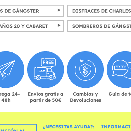
S DE GÁNGSTER
AÑOS 20 Y CABARET
rega 24-
Envíos gratis a
Cambios y
Guía de t
48h
partir de 50€
Devoluciones
¿NECESITAS AYUDA?:
INFORMACI