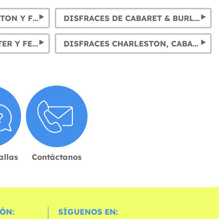
DISFRACES DE CHARLESTON Y FLAPPERS
DISFRACES DE CABARET & BURLESQUE
SOMBREROS DE GÁNGSTER Y FEDORAS
DISFRACES CHARLESTON, CABARET Y GÁNGSTER: VIVE LOS LOCOS AÑOS 20
allas
Contáctanos
ÓN:
SÍGUENOS EN: