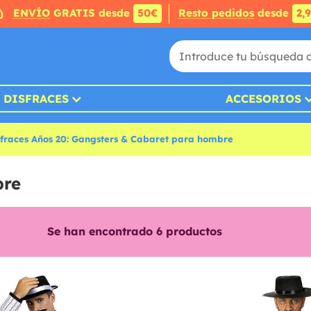
ENVÍO
GRATIS desde
50€
Resto pedidos
desde
2,
DISFRACES
ACCESORIOS
sfraces Años 20: Gangsters & Cabaret para hombre
bre
Se han encontrado
6
productos