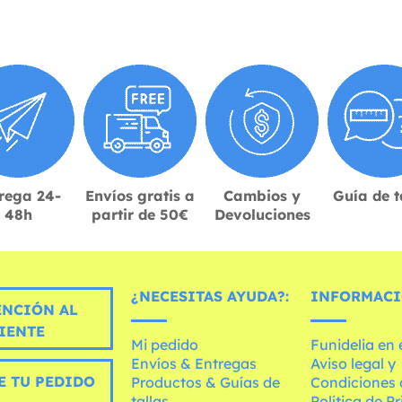
rega 24-
Envíos gratis a
Cambios y
Guía de t
48h
partir de 50€
Devoluciones
¿NECESITAS AYUDA?:
INFORMACI
ENCIÓN AL
IENTE
Mi pedido
Funidelia en
Envíos & Entregas
Aviso legal y
E TU PEDIDO
Productos & Guías de
Condiciones 
tallas
Política de P