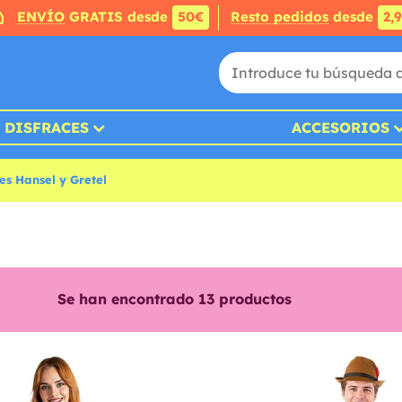
ENVÍO
GRATIS desde
50€
Resto pedidos
desde
2,
DISFRACES
ACCESORIOS
es Hansel y Gretel
Se han encontrado
13
productos