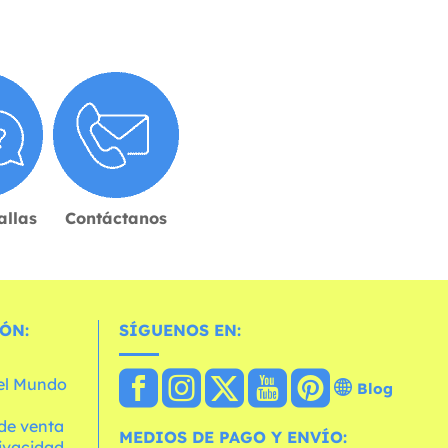
allas
Contáctanos
ÓN:
SÍGUENOS EN:
 el Mundo
Blog
de venta
MEDIOS DE PAGO Y ENVÍO:
rivacidad