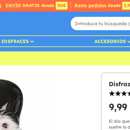
ENVÍO
GRATIS desde
50€
Resto pedidos
desde
2,
DISFRACES
ACCESORIOS
Disfra
9,99
El día que
suelte lo 