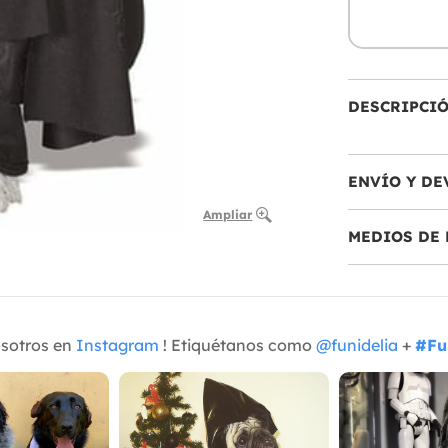
DESCRIPCI
ENVÍO Y DE
Ampliar
MEDIOS DE 
osotros en
Instagram
! Etiquétanos como
@funidelia
+
#Fu