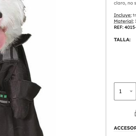
claro, no
Incluye:
tr
Material:
1
REF: 4015
TALLA:
ACCESO