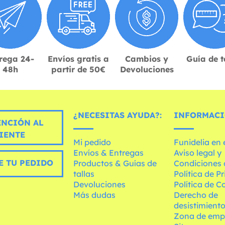
rega 24-
Envíos gratis a
Cambios y
Guía de t
48h
partir de 50€
Devoluciones
¿NECESITAS AYUDA?:
INFORMACI
ENCIÓN AL
IENTE
Mi pedido
Funidelia en
Envíos & Entregas
Aviso legal y
E TU PEDIDO
Productos & Guías de
Condiciones 
tallas
Política de P
Devoluciones
Política de C
Más dudas
Derecho de
desistimient
Zona de emp