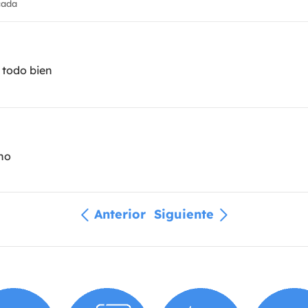
cada
l todo bien
no
Anterior
Siguiente