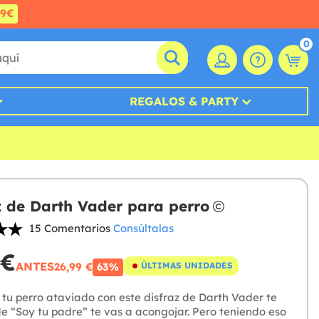
99€
0
REGALOS & PARTY
z de Darth Vader para perro
15 Comentarios
Consúltalas
 €
ANTES
26,99 €
ÚLTIMAS UNIDADES
63%
 tu perro ataviado con este disfraz de Darth Vader te
de “Soy tu padre” te vas a acongojar. Pero teniendo eso