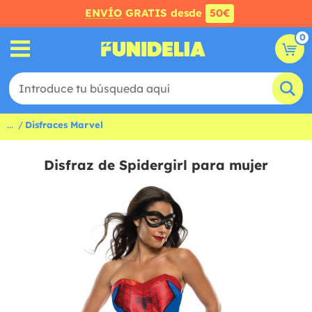
ENVÍO
GRATIS desde
50€
0
...
Disfraces Marvel
Disfraz de Spidergirl para mujer