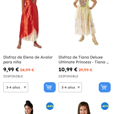
Disfraz de Elena de Avalor
Disfraz de Tiana Deluxe
para niña
Ultimate Princess - Tiana y
el Sapo
9,99 €
10,99 €
24,99 €
29,99 €
DISPONIBLE
DISPONIBLE
-44%
-45%