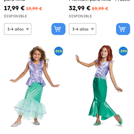
2
17,99 €
32,99 €
19,99 €
59,99 €
DISPONIBLE
DISPONIBLE
-51%
-39%