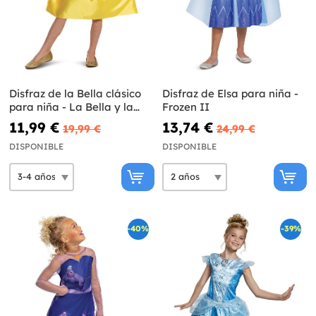
Disfraz de la Bella clásico
Disfraz de Elsa para niña -
para niña - La Bella y la
Frozen II
Bestia
11,99 €
13,74 €
19,99 €
24,99 €
DISPONIBLE
DISPONIBLE
-40%
-39%