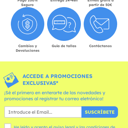
Pago 100%
Entrega 24-48h
Envíos gratis a
Seguro
partir de 50€
Cambios y
Guía de tallas
Contáctanos
Devoluciones
ACCEDE A PROMOCIONES
EXCLUSIVAS*
¡Sé el primero en enterarte de las novedades y
promociones al registrar tu correo eletrónico!
SUSCRÍBETE
He leído y acepto el aviso legal y las
condiciones
de