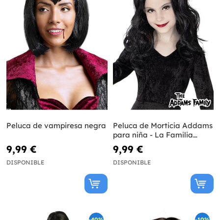
Peluca de vampiresa negra
Peluca de Morticia Addams
para niña - La Familia
Addams
9,99 €
9,99 €
DISPONIBLE
DISPONIBLE
-40%
-10%