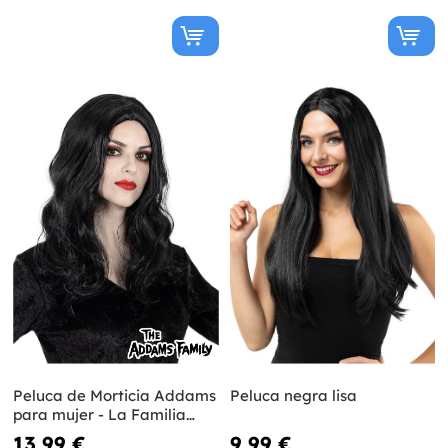
Peluca de Morticia Addams
Peluca negra lisa
para mujer - La Familia
Addams
13,99 €
9,99 €